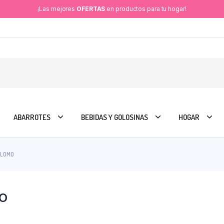
¡Las mejores
OFERTAS
en productos para tu hogar!
ABARROTES
BEBIDAS Y GOLOSINAS
HOGAR
PLOMO
O