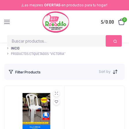
¡Las mejores
OFERTAS
en productos para tu hogar!
0
S/
0.00
INICIO
PRODUCTOS ETIQUETADOS “VICTORIA”
Sort by
Filter Products