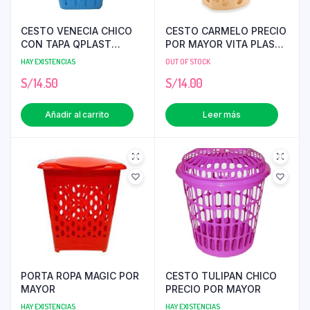
CESTO VENECIA CHICO
CESTO CARMELO PRECIO
CON TAPA QPLAST
POR MAYOR VITA PLAST
PRECIO POR MAYOR
PRECIO POR MAYOR
HAY EXISTENCIAS
OUT OF STOCK
S/
14.50
S/
14.00
Añadir al carrito
Leer más
PORTA ROPA MAGIC POR
CESTO TULIPAN CHICO
MAYOR
PRECIO POR MAYOR
HAY EXISTENCIAS
HAY EXISTENCIAS