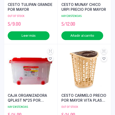
CESTO TULIPAN GRANDE
CESTO MUNAY CHICO
POR MAYOR
URPI PRECIO POR MAYOR
OUT OF STOCK
HAY EXISTENCIAS
S/
9.00
S/
12.00
Leer más
Añadir al carrito
CAJA ORGANIZADORA
CESTO CARMELO PRECIO
QPLAST N°25 POR
POR MAYOR VITA PLAST
MAYOR
PRECIO POR MAYOR
HAY EXISTENCIAS
OUT OF STOCK
S/
14.00
S/
14.00