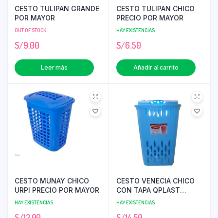
CESTO TULIPAN GRANDE
CESTO TULIPAN CHICO
POR MAYOR
PRECIO POR MAYOR
OUT OF STOCK
HAY EXISTENCIAS
S/
9.00
S/
6.50
Leer más
Añadir al carrito
CESTO MUNAY CHICO
CESTO VENECIA CHICO
URPI PRECIO POR MAYOR
CON TAPA QPLAST
PRECIO POR MAYOR
HAY EXISTENCIAS
HAY EXISTENCIAS
S/
12.00
S/
14.50