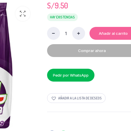
S/
9.50
HAY EXISTENCIAS
Añadir al carrito
DETERGENTE
OPAL
730
Comprar ahora
GR
quantity
Pedir por WhatsApp
AÑADIR A LA LISTA DE DESEOS