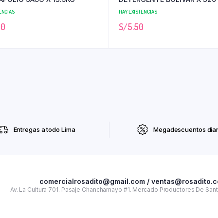
ENCIAS
HAY EXISTENCIAS
00
S/
5.50
Entregas a todo Lima
Megadescuentos diar
comercialrosadito@gmail.com / ventas@rosadito.
Av. La Cultura 701. Pasaje Chanchamayo #1. Mercado Productores De Santa