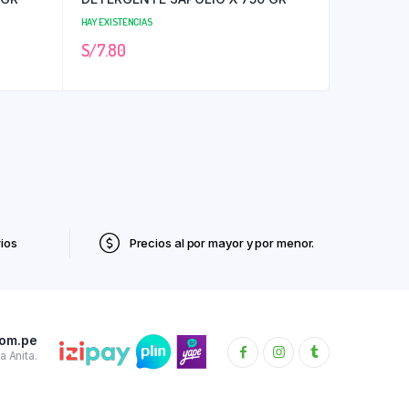
HAY EXISTENCIAS
S/
7.80
ios
Precios al por mayor y por menor.
com.pe
 Anita.