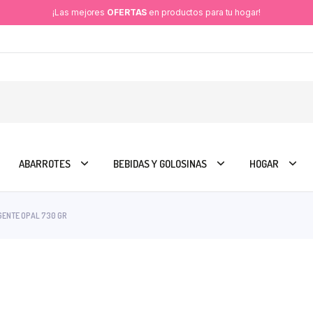
¡Las mejores
OFERTAS
en productos para tu hogar!
ABARROTES
BEBIDAS Y GOLOSINAS
HOGAR
ENTE OPAL 730 GR