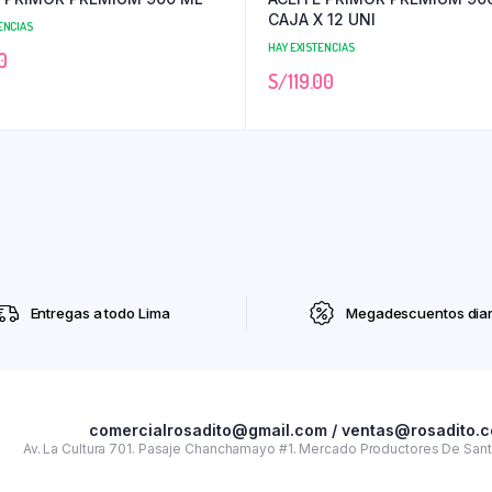
CAJA X 12 UNI
ENCIAS
HAY EXISTENCIAS
0
S/
119.00
Entregas a todo Lima
Megadescuentos diar
comercialrosadito@gmail.com / ventas@rosadito.
Av. La Cultura 701. Pasaje Chanchamayo #1. Mercado Productores De Santa