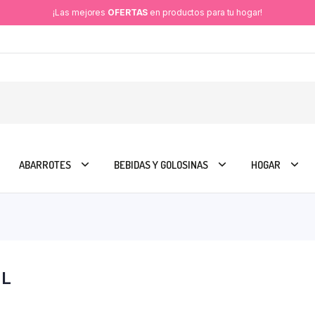
¡Las mejores
OFERTAS
en productos para tu hogar!
ABARROTES
BEBIDAS Y GOLOSINAS
HOGAR
ML