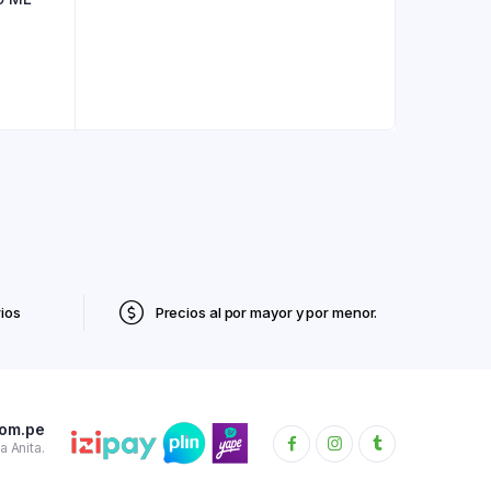
ios
Precios al por mayor y por menor.
com.pe
 Anita.