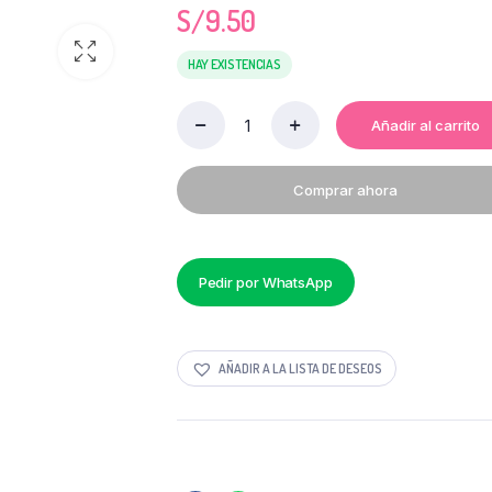
S/
9.50
HAY EXISTENCIAS
Añadir al carrito
ACEITE
COCINERO
X
Comprar ahora
900
ML
quantity
Pedir por WhatsApp
AÑADIR A LA LISTA DE DESEOS