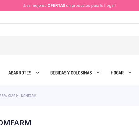
¡Las mejores
OFERTAS
en productos para tu hogar!
ABARROTES
BEBIDAS Y GOLOSINAS
HOGAR
96% X 120 ML NOMFARM
NOMFARM