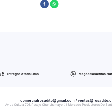
Entregas a todo Lima
Megadescuentos diar
comercialrosadito@gmail.com / ventas@rosadito.
Av. La Cultura 701. Pasaje Chanchamayo #1. Mercado Productores De Santa