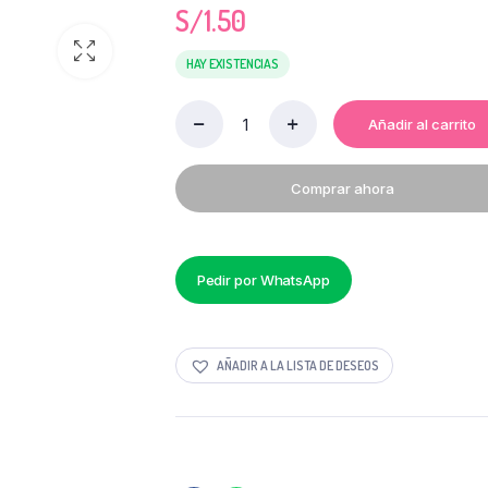
S/
1.50
HAY EXISTENCIAS
Añadir al carrito
ALCOHOL
96%
X
Comprar ahora
120
ML
NOMFARM
quantity
Pedir por WhatsApp
AÑADIR A LA LISTA DE DESEOS