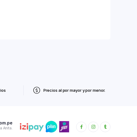
ios
Precios al por mayor y por menor.
com.pe
 Anita.