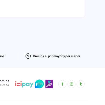
ios
Precios al por mayor y por menor.
com.pe
 Anita.