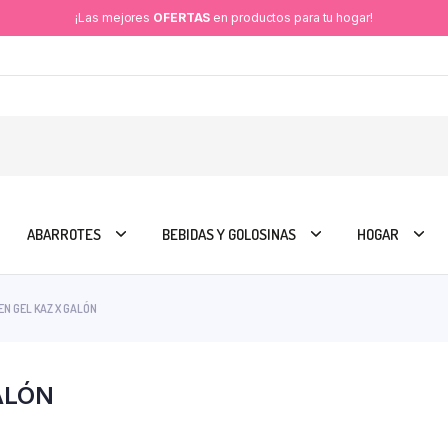
¡Las mejores
OFERTAS
en productos para tu hogar!
ABARROTES
BEBIDAS Y GOLOSINAS
HOGAR
EN GEL KAZ X GALÓN
ALÓN