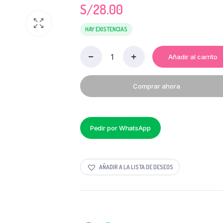
S/
28.00
HAY EXISTENCIAS
Añadir al carrito
ALCOHOL
EN
GEL
Comprar ahora
KAZ
X
GALÓN
quantity
Pedir por WhatsApp
AÑADIR A LA LISTA DE DESEOS