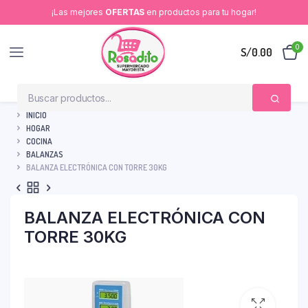
¡Las mejores
OFERTAS
en productos para tu hogar!
0
S/
0.00
INICIO
HOGAR
COCINA
BALANZAS
BALANZA ELECTRÓNICA CON TORRE 30KG
BALANZA ELECTRÓNICA CON
TORRE 30KG