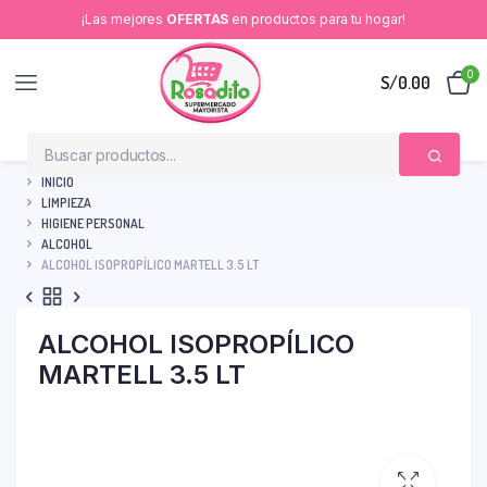
¡Las mejores
OFERTAS
en productos para tu hogar!
0
S/
0.00
INICIO
LIMPIEZA
HIGIENE PERSONAL
ALCOHOL
ALCOHOL ISOPROPÍLICO MARTELL 3.5 LT
ALCOHOL ISOPROPÍLICO
MARTELL 3.5 LT