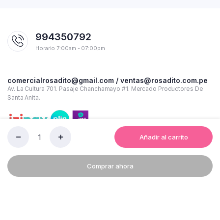
994350792
Horario 7:00am - 07:00pm
comercialrosadito@gmail.com / ventas@rosadito.com.pe
Av. La Cultura 701. Pasaje Chanchamayo #1. Mercado Productores De
Santa Anita.
Añadir al carrito
ARCHIVADOR
STANFORD
LOMO
Comprar ahora
ANCHO
CAJA
DE
24
Copyright 2023 © Rosadito - Todos los derechos reservados
UNI
quantity
Términos y condiciones de uso
Política de Privacidad