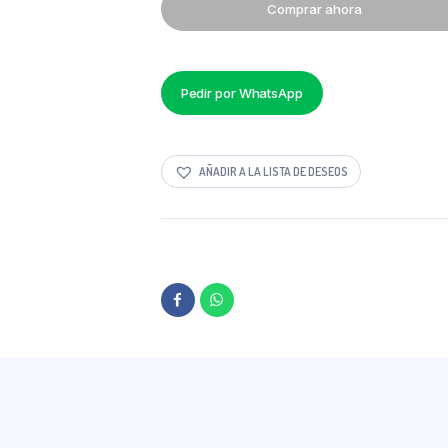
Comprar ahora
16
LT
SUMAC
PRECIO
POR
Pedir por WhatsApp
MAYOR
quantity
AÑADIR A LA LISTA DE DESEOS