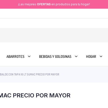
¡Las mejores
OFERTAS
en productos para tu hogar!
ABARROTES
BEBIDAS Y GOLOSINAS
HOGAR
BALDE CON TAPA 16 LT SUMAC PRECIO POR MAYOR
UMAC PRECIO POR MAYOR