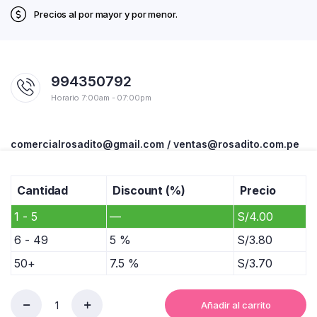
Precios al por mayor y por menor.
994350792
Horario 7:00am - 07:00pm
comercialrosadito@gmail.com / ventas@rosadito.com.pe
Av. La Cultura 701. Pasaje Chanchamayo #1. Mercado Productores De
Santa Anita.
Cantidad
Discount (%)
Precio
1 - 5
—
S/
4.00
6 - 49
5 %
S/
3.80
50+
7.5 %
S/
3.70
Añadir al carrito
CUADERNO
Copyright 2023 © Rosadito - Todos los derechos reservados