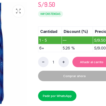
S/
9.50
HAY EXISTENCIAS
Cantidad
Discount (%)
Preci
1 - 5
—
S/
9.50
6+
5.26 %
S/
9.00
Añadir al carrito
DETERGENTE
BOLIVAR
730
Comprar ahora
GR
quantity
Pedir por WhatsApp