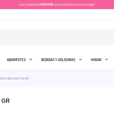
¡Las mejores
OFERTAS
en productos para tu hogar!
ABARROTES
BEBIDAS Y GOLOSINAS
HOGAR
ENTE BOLIVAR 730 GR
 GR