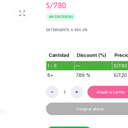
S/
7.80
HAY EXISTENCIAS
DETERGENTE X 450 GR
Cantidad
Discount (%)
Preci
1 - 5
—
S/
7.80
6+
7.69 %
S/
7.20
Añadir al carrito
DET.
BOLIVAR
X
Comprar ahora
450G
quantity