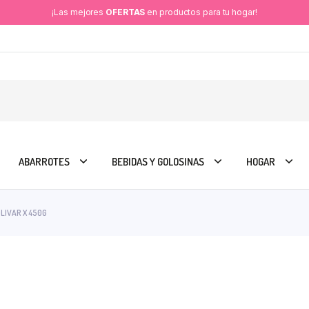
¡Las mejores
OFERTAS
en productos para tu hogar!
ABARROTES
BEBIDAS Y GOLOSINAS
HOGAR
OLIVAR X 450G