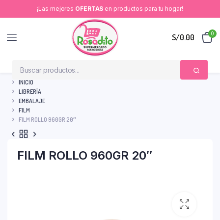
¡Las mejores
OFERTAS
en productos para tu hogar!
0
S/
0.00
INICIO
LIBRERÍA
EMBALAJE
FILM
FILM ROLLO 960GR 20″
FILM ROLLO 960GR 20″