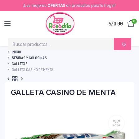
¡Las mejores
OFERTAS
en productos para tu hogar!
0
S/
0.00
INICIO
BEBIDAS Y GOLOSINAS
GALLETAS
GALLETA CASINO DE MENTA
GALLETA CASINO DE MENTA