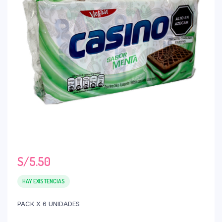
S/
5.50
HAY EXISTENCIAS
PACK X 6 UNIDADES