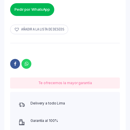
Pedir por WhatsApp
AÑADIR A LA LISTA DE DESEOS
Te ofrecemos la mayor garantía
Delivery a todo Lima
Garantía al 100%