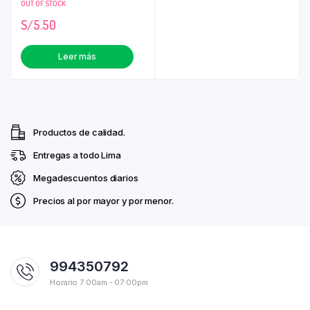
OUT OF STOCK
S/
5.50
Leer más
Productos de calidad.
Entregas a todo Lima
Megadescuentos diarios
Precios al por mayor y por menor.
994350792
Horario 7:00am - 07:00pm