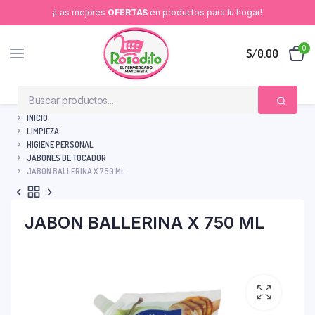
¡Las mejores
OFERTAS
en productos para tu hogar!
0
S/
0.00
INICIO
LIMPIEZA
HIGIENE PERSONAL
JABONES DE TOCADOR
JABON BALLERINA X 750 ML
JABON BALLERINA X 750 ML