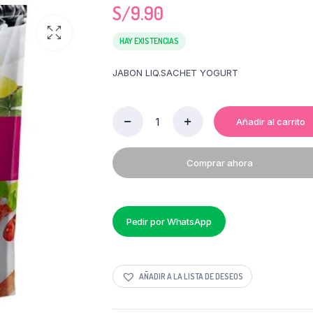
S/
9.90
HAY EXISTENCIAS
JABON LIQ.SACHET YOGURT
Añadir al carrito
JABON
BALLERINA
YOGURT
Comprar ahora
X
750
ML
quantity
Pedir por WhatsApp
AÑADIR A LA LISTA DE DESEOS