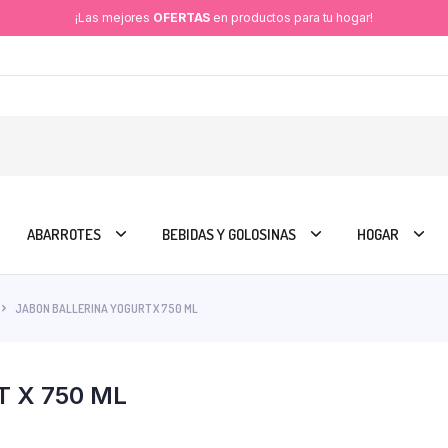
¡Las mejores
OFERTAS
en productos para tu hogar!
ABARROTES
BEBIDAS Y GOLOSINAS
HOGAR
JABON BALLERINA YOGURT X 750 ML
 X 750 ML