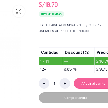
S/
10.70
HAY EXISTENCIAS
LECHE LAIVE ALMENDRA X 1 LT / CJ DE 12
UNIDADES AL PRECIO DE S/110.00
Cantidad
Discount (%)
Preci
1 - 11
—
S/
10.7
12+
8.88 %
S/
9.75
Añadir al carrito
LECHE
DE
ALMENDRA
Comprar ahora
quantity