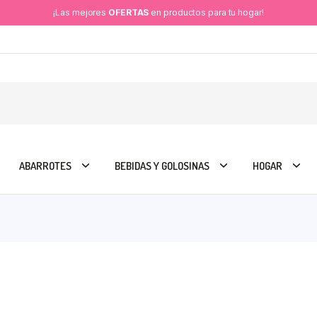
¡Las mejores
OFERTAS
en productos para tu hogar!
ABARROTES
BEBIDAS Y GOLOSINAS
HOGAR