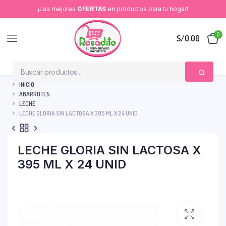
¡Las mejores
OFERTAS
en productos para tu hogar!
0
S/
0.00
INICIO
ABARROTES
LECHE
LECHE GLORIA SIN LACTOSA X 395 ML X 24 UNID
LECHE GLORIA SIN LACTOSA X
395 ML X 24 UNID