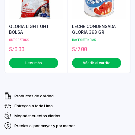
GLORIA LIGHT UHT
LECHE CONDENSADA
BOLSA
GLORIA 393 GR
OUT OF STOCK
HAY EXISTENCIAS
S/
0.00
S/
7.00
Leer más
Añadir al carrito
Productos de calidad.
Entregas a todo Lima
Megadescuentos diarios
Precios al por mayor y por menor.