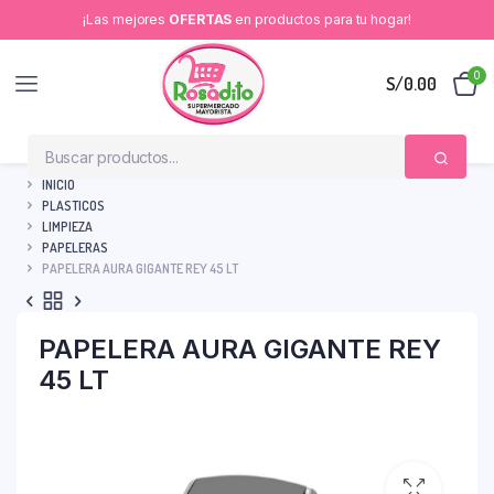
¡Las mejores
OFERTAS
en productos para tu hogar!
0
S/
0.00
INICIO
PLASTICOS
LIMPIEZA
PAPELERAS
PAPELERA AURA GIGANTE REY 45 LT
PAPELERA AURA GIGANTE REY
45 LT