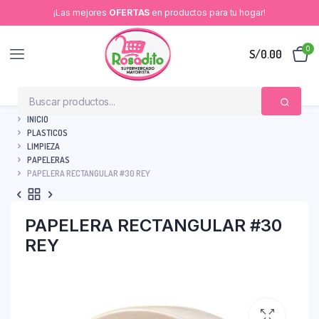
¡Las mejores
OFERTAS
en productos para tu hogar!
0
S/
0.00
INICIO
PLASTICOS
LIMPIEZA
PAPELERAS
PAPELERA RECTANGULAR #30 REY
PAPELERA RECTANGULAR #30
REY