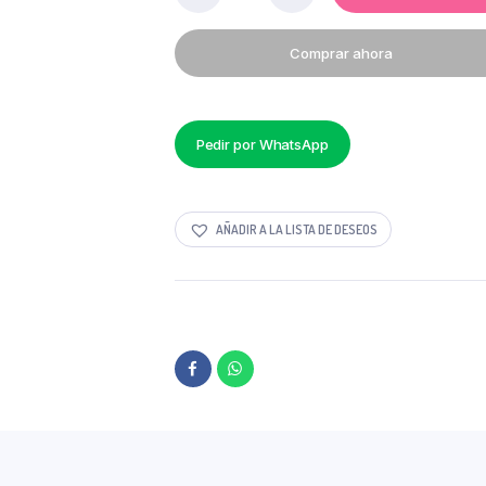
CON
TAPA
Comprar ahora
6
LT
MAGINSA
PRECIO
POR
Pedir por WhatsApp
MAYOR
quantity
AÑADIR A LA LISTA DE DESEOS