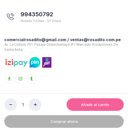
994350792
Horario 7:00am - 07:00pm
comercialrosadito@gmail.com / ventas@rosadito.com.pe
Av. La Cultura 701. Pasaje Chanchamayo #1. Mercado Productores De
Santa Anita.
Añadir al carrito
CAJA
Copyright 2023 © Rosadito - Todos los derechos reservados
ORGANIZADORA
BM
Términos y condiciones de uso
Política de Privacidad
Comprar ahora
PLAST