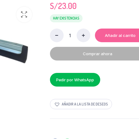
S/
23.00
HAY EXISTENCIAS
Añadir al carrito
JALADOR
INSTITUCIONAL
DAYR
Comprar ahora
65
CM
quantity
Pedir por WhatsApp
AÑADIR A LA LISTA DE DESEOS