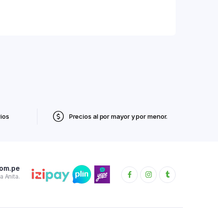
ios
Precios al por mayor y por menor.
com.pe
 Anita.