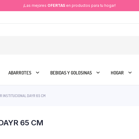
¡Las mejores
OFERTAS
en productos para tu hogar!
ABARROTES
BEBIDAS Y GOLOSINAS
HOGAR
R INSTITUCIONAL DAYR 65 CM
DAYR 65 CM