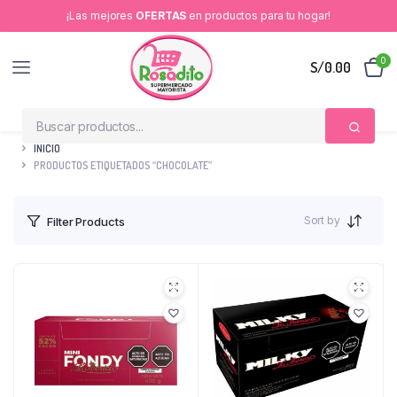
¡Las mejores
OFERTAS
en productos para tu hogar!
0
S/
0.00
INICIO
PRODUCTOS ETIQUETADOS “CHOCOLATE”
Sort by
Filter Products