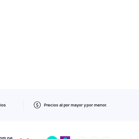
ios
Precios al por mayor y por menor.
com.pe