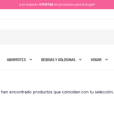
¡Las mejores
OFERTAS
en productos para tu hogar!
ABARROTES
BEBIDAS Y GOLOSINAS
HOGAR
 han encontrado productos que coincidan con tu selección.