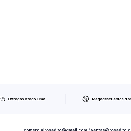
Entregas a todo Lima
Megadescuentos diar
comercialrosadito@gmail.com / ventas@rosadito.