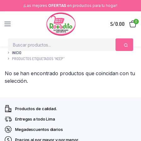
¡Las mejores
OFERTAS
en productos para tu hogar!
0
S/
0.00
INICIO
PRODUCTOS ETIQUETADOS “KEEP”
No se han encontrado productos que coincidan con tu
selección.
Productos de calidad.
Entregas a todo Lima
Megadescuentos diarios
Precios al por mayor y por menor.