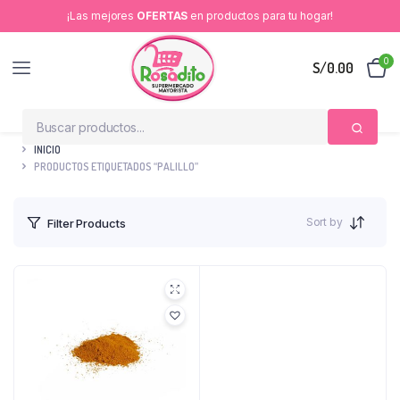
¡Las mejores
OFERTAS
en productos para tu hogar!
0
S/
0.00
INICIO
PRODUCTOS ETIQUETADOS “PALILLO”
Sort by
Filter Products