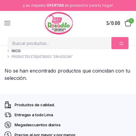
¡Las mejores
OFERTAS
en productos para tu hogar!
0
S/
0.00
INICIO
PRODUCTOS ETIQUETADOS “SIN AZUCAR”
No se han encontrado productos que coincidan con tu
selección.
Productos de calidad.
Entregas a todo Lima
Megadescuentos diarios
Precios al por mayor y por menor.