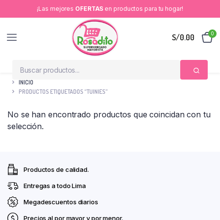
¡Las mejores
OFERTAS
en productos para tu hogar!
0
S/
0.00
INICIO
PRODUCTOS ETIQUETADOS “TUINIES”
No se han encontrado productos que coincidan con tu
selección.
Productos de calidad.
Entregas a todo Lima
Megadescuentos diarios
Precios al por mayor y por menor.