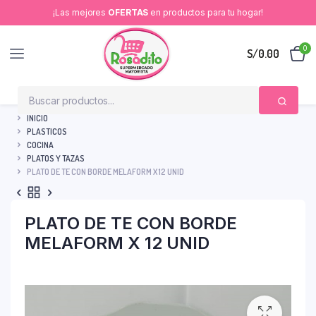
¡Las mejores
OFERTAS
en productos para tu hogar!
0
S/
0.00
INICIO
PLASTICOS
COCINA
PLATOS Y TAZAS
PLATO DE TE CON BORDE MELAFORM X 12 UNID
PLATO DE TE CON BORDE
MELAFORM X 12 UNID