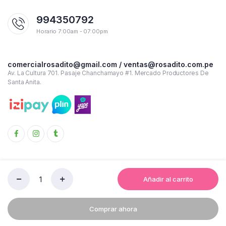
994350792
Horario 7:00am - 07:00pm
comercialrosadito@gmail.com / ventas@rosadito.com.pe
Av. La Cultura 701. Pasaje Chanchamayo #1. Mercado Productores De
Santa Anita.
Añadir al carrito
PLATO
Copyright 2023 © Rosadito - Todos los derechos reservados
DE
TE
Términos y condiciones de uso
Política de Privacidad
Comprar ahora
CON
BORDE