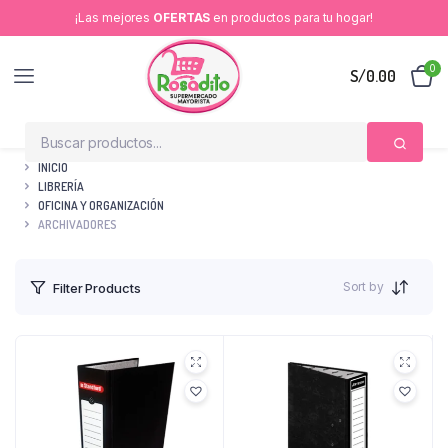
¡Las mejores
OFERTAS
en productos para tu hogar!
0
S/
0.00
INICIO
LIBRERÍA
OFICINA Y ORGANIZACIÓN
ARCHIVADORES
Sort by
Filter Products