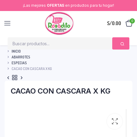
¡Las mejores
OFERTAS
en productos para tu hogar!
0
S/
0.00
INICIO
ABARROTES
ESPECIAS
CACAO CON CASCARA X KG
CACAO CON CASCARA X KG