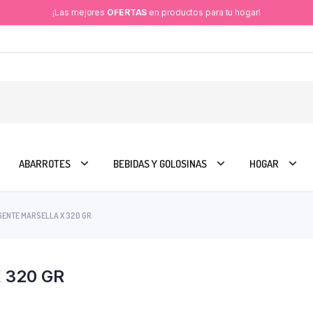
¡Las mejores
OFERTAS
en productos para tu hogar!
ABARROTES
BEBIDAS Y GOLOSINAS
HOGAR
ENTE MARSELLA X 320 GR
 320 GR