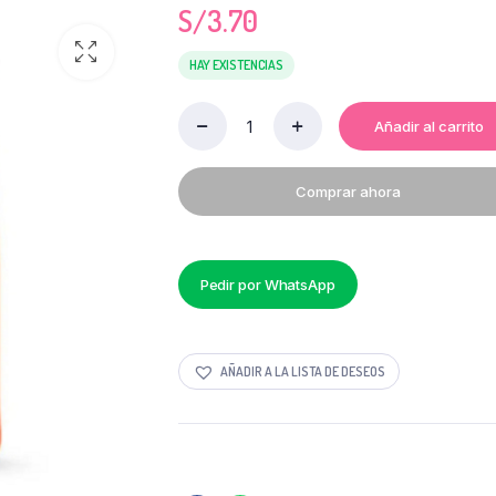
S/
3.70
HAY EXISTENCIAS
Añadir al carrito
DETERGENTE
MARSELLA
X
Comprar ahora
320
GR
quantity
Pedir por WhatsApp
AÑADIR A LA LISTA DE DESEOS