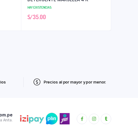
HAY EXISTENCIAS
S/
35.00
ios
Precios al por mayor y por menor.
com.pe
 Anita.