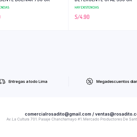
ENCIAS
HAY EXISTENCIAS
0
S/
4.90
Entregas a todo Lima
Megadescuentos diar
comercialrosadito@gmail.com / ventas@rosadito.
Av. La Cultura 701. Pasaje Chanchamayo #1. Mercado Productores De Santa