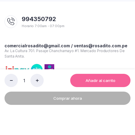
994350792
Horario 7:00am - 07:00pm
comercialrosadito@gmail.com / ventas@rosadito.com.pe
Av. La Cultura 701. Pasaje Chanchamayo #1. Mercado Productores De
Santa Anita.
Añadir al carrito
CAJA
DE
PAPEL
Comprar ahora
BOND
ARTWORK
A-
4
Copyright 2023 © Rosadito - Todos los derechos reservados
75
GR
Términos y condiciones de uso
Política de Privacidad
10