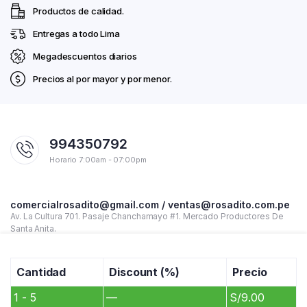
Productos de calidad.
Entregas a todo Lima
Megadescuentos diarios
Precios al por mayor y por menor.
994350792
Horario 7:00am - 07:00pm
comercialrosadito@gmail.com / ventas@rosadito.com.pe
Av. La Cultura 701. Pasaje Chanchamayo #1. Mercado Productores De
Santa Anita.
Cantidad
Discount (%)
Precio
1 - 5
—
S/
9.00